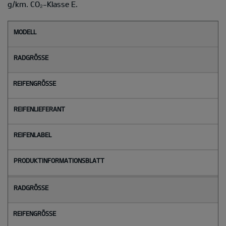
g/km. CO₂-Klasse E.
M
o
d
e
l
l
Radgröße
Reifengröße
Reifenlieferant
Reifenlabel