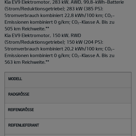
Kia EV9 Elektromotor, 283 kW, AWD, 99,8-kWh-Batterie
(Strom/Reduktionsgetriebe); 283 kW (385 PS):
Stromverbrauch kombiniert 22,8 kWh/100 km; CO₂-
Emissionen kombiniert 0 g/km; CO₂-Klasse A. Bis zu
505 km Reichweite.
**
Kia EV9 Elektromotor, 150 kW, RWD
(Strom/Reduktionsgetriebe); 150 kW (204 PS):
Stromverbrauch kombiniert 20,2 kWh/100 km; CO₂-
Emissionen kombiniert 0 g/km; CO₂-Klasse A. Bis zu
563 km Reichweite.
**
M
o
d
e
l
l
Radgröße
Reifengröße
Reifenlieferant
Reifenlabel