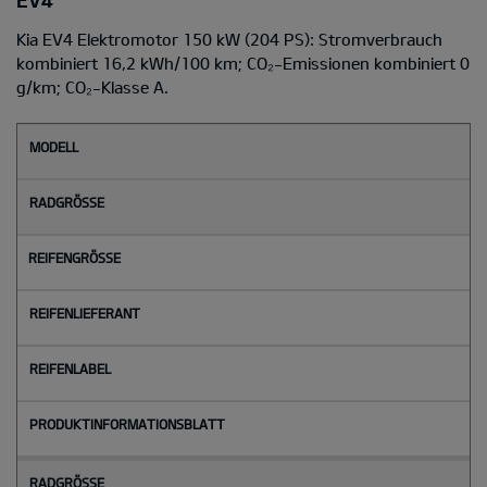
Kia EV4 Elektromotor 150 kW (204 PS): Stromverbrauch
kombiniert 16,2 kWh/100 km; CO₂-Emissionen kombiniert 0
g/km; CO₂-Klasse A.
M
o
d
e
l
l
Radgröße
Reifengröße
Reifenlieferant
Reifenlabel