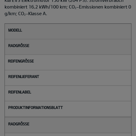
kombiniert 16,2 kWh/100 km; CO₂-Emissionen kombiniert 0
g/km; CO₂-Klasse A.
M
o
d
e
l
l
Radgröße
Reifengröße
Reifenlieferant
Reifenlabel