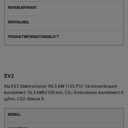
EV2
Kia EV2 Elektromotor 99,5 kW (135 PS): Stromverbrauch
kombiniert 16,3 kWh/100 km. CO₂-Emissionen kombiniert 0
g/km. CO2-Klasse A.
M
o
d