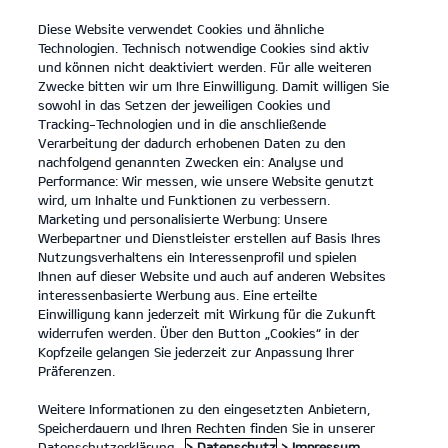
Diese Website verwendet Cookies und ähnliche
open
Technologien. Technisch notwendige Cookies sind aktiv
menu
und können nicht deaktiviert werden. Für alle weiteren
KONTAKT
Zwecke bitten wir um Ihre Einwilligung. Damit willigen Sie
sowohl in das Setzen der jeweiligen Cookies und
Tracking-Technologien und in die anschließende
REIFENLABELINFORMATION
Verarbeitung der dadurch erhobenen Daten zu den
nachfolgend genannten Zwecken ein: Analyse und
INFOS ZU REIFENLABELN
Performance: Wir messen, wie unsere Website genutzt
wird, um Inhalte und Funktionen zu verbessern.
Marketing und personalisierte Werbung: Unsere
Klare Informationen für bessere
Werbepartner und Dienstleister erstellen auf Basis Ihres
Kaufentscheidungen.
Nutzungsverhaltens ein Interessenprofil und spielen
Ihnen auf dieser Website und auch auf anderen Websites
Reifentypen vergleichen? Das geht ganz einfach: Die
interessenbasierte Werbung aus. Eine erteilte
Symbole des Reifenlabels helfen dir dabei.
Einwilligung kann jederzeit mit Wirkung für die Zukunft
widerrufen werden. Über den Button „Cookies“ in der
Kopfzeile gelangen Sie jederzeit zur Anpassung Ihrer
Präferenzen.
Weitere Informationen zu den eingesetzten Anbietern,
Speicherdauern und Ihren Rechten finden Sie in unserer
Datenschutzerklärung.
> Datenschutz
> Impressum