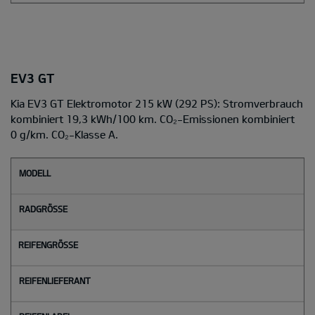
EV3 GT
Kia EV3 GT Elektromotor 215 kW (292 PS): Stromverbrauch
kombiniert 19,3 kWh/100 km. CO₂-Emissionen kombiniert
0 g/km. CO₂-Klasse A.
M
o
d
e
l
l
Radgröße
Reifengröße
Reifenlieferant
Reifenlabel