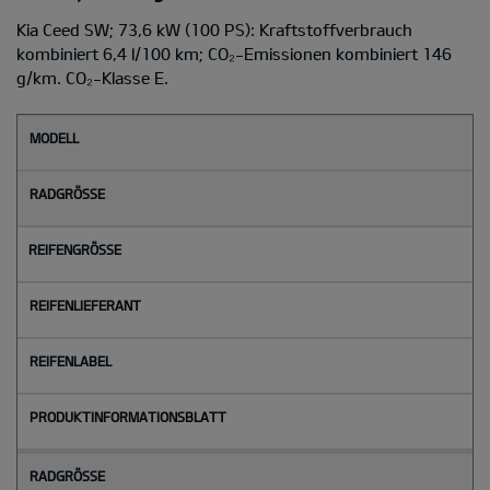
Kia Ceed SW; 73,6 kW (100 PS): Kraftstoffverbrauch
kombiniert 6,4 l/100 km; CO₂-Emissionen kombiniert 146
g/km. CO₂-Klasse E.
M
o
d
e
l
l
Radgröße
Reifengröße
Reifenlieferant
Reifenlabel