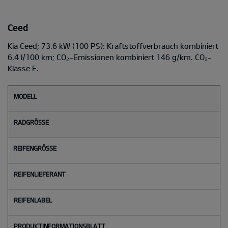
Ceed
Kia Ceed; 73,6 kW (100 PS): Kraftstoffverbrauch kombiniert
6,4 l/100 km; CO₂-Emissionen kombiniert 146 g/km. CO₂-
Klasse E.
M
o
d
e
l
l
Radgröße
Reifengröße
Reifenlieferant
Reifenlabel