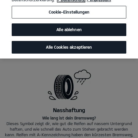
Cookie-Einstellungen
Kraftstoff-Effizienz
Der Schlüssel zu geringeren CO
-Emissionen und Kosten
2
Alle ablehnen
Die Kraftstoff-Effizienz bei Reifen wird nach dem Rollwiderstand
errechnet und in den Klassen A bis E deklariert. Je geringer der
Rollwiderstand, umso weniger Kraftstoff wird benötigt. A-Reifen
brauchen am wenigsten Kraftstoff, E-Reifen am meisten.
Alle Cookies akzeptieren
Nasshaftung
Wie lang ist dein Bremsweg?
Dieses Symbol zeigt dir, wie gut die Reifen auf nassem Untergrund
haften, und wie schnell das Auto zum Stehen gebracht werden
kann. Reifen mit A-Kennzeichnung haben den kürzesten Bremsweg,