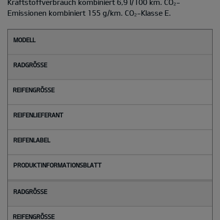
Kraftstoffverbrauch kombiniert 6,9 l/100 km. CO₂-
Emissionen kombiniert 155 g/km. CO₂-Klasse E.
M
o
d
e
l
l
Radgröße
Reifengröße
Reifenlieferant
Reifenlabel