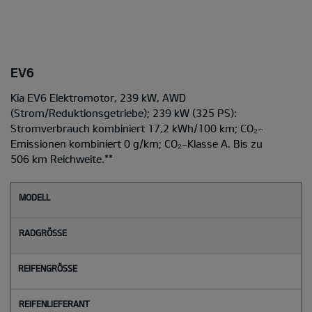
EV6
Kia EV6 Elektromotor, 239 kW, AWD
(Strom/Reduktionsgetriebe); 239 kW (325 PS):
Stromverbrauch kombiniert 17,2 kWh/100 km; CO₂-
Emissionen kombiniert 0 g/km; CO₂-Klasse A. Bis zu
506 km Reichweite.
**
M
o
d
e
l
l