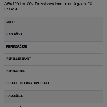
kWh/100 km. CO₂-Emissionen kombiniert 0 g/km. CO₂-
Klasse A.
M
o
d
e
l
l
Radgröße
Reifengröße
Reifenlieferant
Reifenlabel