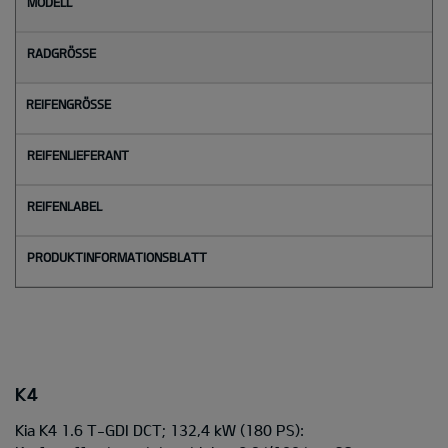
M
o
d
e
l
l
Radgröße
Reifengröße
Reifenlieferant
Reifenlabel
K4
Kia K4 1.6 T-GDI DCT; 132,4 kW
(180 PS):