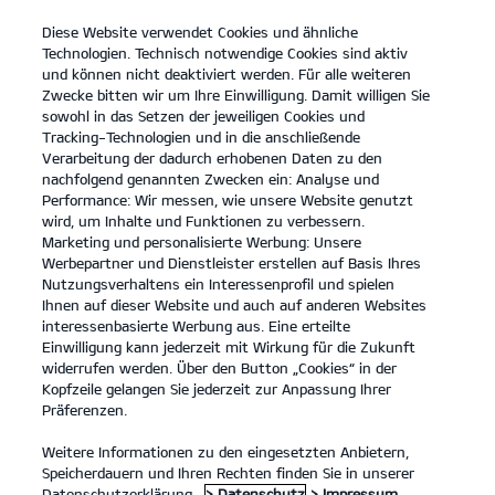
Diese Website verwendet Cookies und ähnliche
Kia
open
Technologien. Technisch notwendige Cookies sind aktiv
menu
und können nicht deaktiviert werden. Für alle weiteren
KONTAKT
Zwecke bitten wir um Ihre Einwilligung. Damit willigen Sie
sowohl in das Setzen der jeweiligen Cookies und
Tracking-Technologien und in die anschließende
Verarbeitung der dadurch erhobenen Daten zu den
nachfolgend genannten Zwecken ein: Analyse und
Der Kia Sportage.
Performance: Wir messen, wie unsere Website genutzt
wird, um Inhalte und Funktionen zu verbessern.
Platz für alles, was Familie ausmacht.
Marketing und personalisierte Werbung: Unsere
Werbepartner und Dienstleister erstellen auf Basis Ihres
MEHR ERFAHREN
Nutzungsverhaltens ein Interessenprofil und spielen
Ihnen auf dieser Website und auch auf anderen Websites
interessenbasierte Werbung aus. Eine erteilte
Einwilligung kann jederzeit mit Wirkung für die Zukunft
widerrufen werden. Über den Button „Cookies“ in der
Kopfzeile gelangen Sie jederzeit zur Anpassung Ihrer
Präferenzen.
Weitere Informationen zu den eingesetzten Anbietern,
Speicherdauern und Ihren Rechten finden Sie in unserer
Datenschutzerklärung.
> Datenschutz
> Impressum