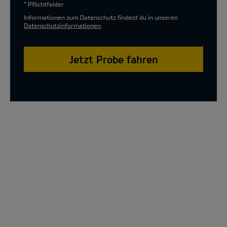
* Pflichtfelder
Informationen zum Datenschutz findest du in unseren
Datenschutzinformationen
.
Jetzt Probe fahren
The new Kia XCeed Special Edition Model