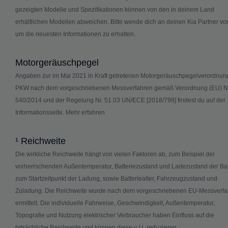
gezeigten Modelle und Spezifikationen können von den in deinem Land
erhältlichen Modellen abweichen. Bitte wende dich an deinen Kia Partner vor
um die neuesten Informationen zu erhalten.
Motorgeräuschpegel
Angaben zur im Mai 2021 in Kraft getretenen Motorgeräuschpegelverordnung
PKW nach dem vorgeschriebenen Messverfahren gemäß Verordnung (EU) Nr
540/2014 und der Regelung Nr. 51.03 UN/ECE [2018/798] findest du auf der
Informationsseite.
Mehr erfahren
¹ Reichweite
Die wirkliche Reichweite hängt von vielen Faktoren ab, zum Beispiel der
vorherrschenden Außentemperatur, Batteriezustand und Ladezustand der Bat
zum Startzeitpunkt der Ladung, sowie Batteriealter, Fahrzeugzustand und
Zuladung. Die Reichweite wurde nach dem vorgeschriebenen EU-Messverfa
ermittelt. Die individuelle Fahrweise, Geschwindigkeit, Außentemperatur,
Topografie und Nutzung elektrischer Verbraucher haben Einfluss auf die
tatsächliche Reichweite und können diese u.U. reduzieren.