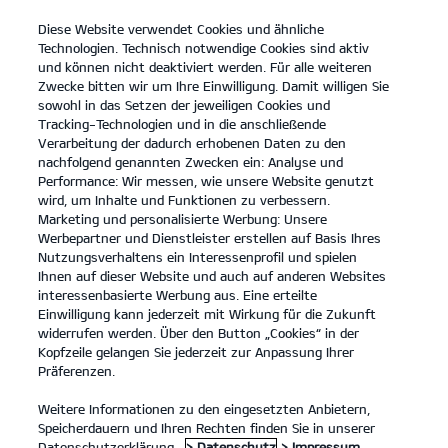
Diese Website verwendet Cookies und ähnliche
open
Technologien. Technisch notwendige Cookies sind aktiv
menu
und können nicht deaktiviert werden. Für alle weiteren
KONTAKT
Zwecke bitten wir um Ihre Einwilligung. Damit willigen Sie
sowohl in das Setzen der jeweiligen Cookies und
Der neue Kia XCeed
Tracking-Technologien und in die anschließende
Verarbeitung der dadurch erhobenen Daten zu den
nachfolgend genannten Zwecken ein: Analyse und
...
...
DER NEUE KIA XCEED
Performance: Wir messen, wie unsere Website genutzt
wird, um Inhalte und Funktionen zu verbessern.
Marketing und personalisierte Werbung: Unsere
Werbepartner und Dienstleister erstellen auf Basis Ihres
Nutzungsverhaltens ein Interessenprofil und spielen
Ihnen auf dieser Website und auch auf anderen Websites
interessenbasierte Werbung aus. Eine erteilte
Einwilligung kann jederzeit mit Wirkung für die Zukunft
widerrufen werden. Über den Button „Cookies“ in der
Kopfzeile gelangen Sie jederzeit zur Anpassung Ihrer
Präferenzen.
Weitere Informationen zu den eingesetzten Anbietern,
Speicherdauern und Ihren Rechten finden Sie in unserer
Datenschutzerklärung.
> Datenschutz
> Impressum